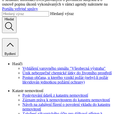
osnově popisu úkonů vykonávaných v rámci agendy naleznete na
Portálu veřejné správy
Hledaný výraz
Hledat
Bydlení
Hasiči
Vyhlášení varovného signálu "Všeobecná výstraha"
Únik nebezpečné chemické látky do životního prostředí
Postup občana, u kterého vznikl požár (nebyl-li požár
likvidován jednotkou požární ochrany)
Katastr nemovitostí
Poskytování údajů z katastru nemovitostí
Záznam práva k nemovitostem do katastru nemovitostí
Návrh na zahájení řízení o povolení vkladu do katastru
nemovitostí
Založení zákaznického účtu pro dálkový přístup k