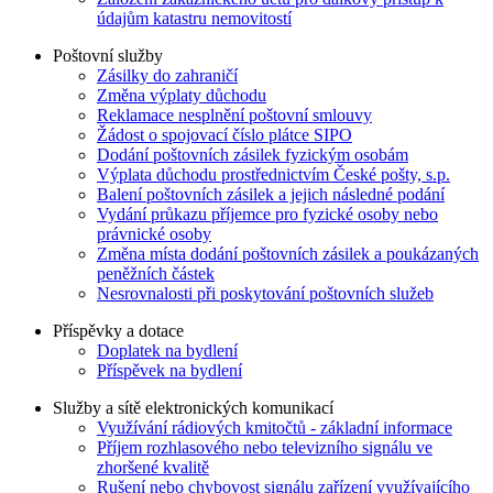
údajům katastru nemovitostí
Poštovní služby
Zásilky do zahraničí
Změna výplaty důchodu
Reklamace nesplnění poštovní smlouvy
Žádost o spojovací číslo plátce SIPO
Dodání poštovních zásilek fyzickým osobám
Výplata důchodu prostřednictvím České pošty, s.p.
Balení poštovních zásilek a jejich následné podání
Vydání průkazu příjemce pro fyzické osoby nebo
právnické osoby
Změna místa dodání poštovních zásilek a poukázaných
peněžních částek
Nesrovnalosti při poskytování poštovních služeb
Příspěvky a dotace
Doplatek na bydlení
Příspěvek na bydlení
Služby a sítě elektronických komunikací
Využívání rádiových kmitočtů - základní informace
Příjem rozhlasového nebo televizního signálu ve
zhoršené kvalitě
Rušení nebo chybovost signálu zařízení využívajícího