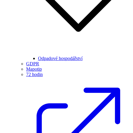
Odpadové hospodářství
GDPR
Mapotip
72 hodin