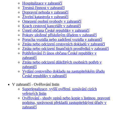
Hospitalizace v zahraničí
Trestná činnost v zahraničí
Dopravní nehoda v zahraničí
Živelní katastrofa v zahraničí
Omezení osobní svobody v zahraničí
Krach cestovní kanceláře v zahraničí
Úmrtí občana České republiky v zahraničí
Pokuty uložené příslušným úřadem v zahraničí
Porucha vozidla nebo zadržení vozidla v zahraničí
Ztráta nebo odcizení cestovních dokladů v zahraničí
Ztráta nebo odcizení finančních prostředků v zahraničí
Pohřešování či únos občana České republiky v
zahraničí
Ztráta nebo odcizení důležitých osobních potřeb v
zahraničí
Vydání cestovního dokladu na zastupitelském úřadu
České republiky v zahraničí
V zahraničí - Ověřování listin
Superlegalizace, vyšší ověření, uznávání cizích
veřejných listin
Ověřování - shody opisů nebo kopie s listinou, pravosti
podpisu, správnosti překladů zastupitelskými úřady v
zahraničí