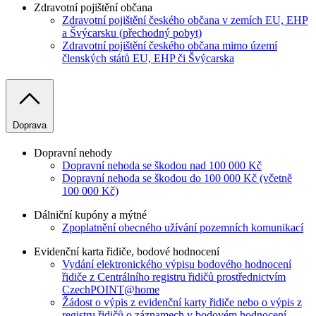
Zdravotní pojištění občana
Zdravotní pojištění českého občana v zemích EU, EHP
a Švýcarsku (přechodný pobyt)
Zdravotní pojištění českého občana mimo území
členských států EU, EHP či Švýcarska
Doprava
Dopravní nehody
Dopravní nehoda se škodou nad 100 000 Kč
Dopravní nehoda se škodou do 100 000 Kč (včetně
100 000 Kč)
Dálniční kupóny a mýtné
Zpoplatnění obecného užívání pozemních komunikací
Evidenční karta řidiče, bodové hodnocení
Vydání elektronického výpisu bodového hodnocení
řidiče z Centrálního registru řidičů prostřednictvím
CzechPOINT@home
Žádost o výpis z evidenční karty řidiče nebo o výpis z
registru řidičů o záznamech v bodovém hodnocení