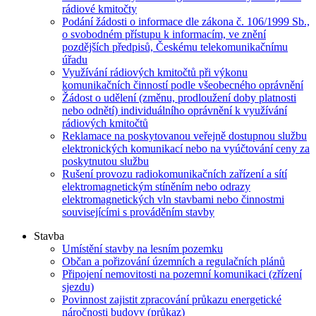
rádiové kmitočty
Podání žádosti o informace dle zákona č. 106/1999 Sb.,
o svobodném přístupu k informacím, ve znění
pozdějších předpisů, Českému telekomunikačnímu
úřadu
Využívání rádiových kmitočtů při výkonu
komunikačních činností podle všeobecného oprávnění
Žádost o udělení (změnu, prodloužení doby platnosti
nebo odnětí) individuálního oprávnění k využívání
rádiových kmitočtů
Reklamace na poskytovanou veřejně dostupnou službu
elektronických komunikací nebo na vyúčtování ceny za
poskytnutou službu
Rušení provozu radiokomunikačních zařízení a sítí
elektromagnetickým stíněním nebo odrazy
elektromagnetických vln stavbami nebo činnostmi
souvisejícími s prováděním stavby
Stavba
Umístění stavby na lesním pozemku
Občan a pořizování územních a regulačních plánů
Připojení nemovitosti na pozemní komunikaci (zřízení
sjezdu)
Povinnost zajistit zpracování průkazu energetické
náročnosti budovy (průkaz)