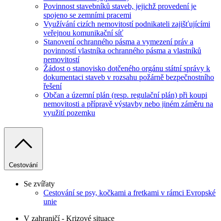
Povinnost stavebníků staveb, jejichž provedení je
spojeno se zemními pracemi
Využívání cizích nemovitostí podnikateli zajišťujícími
veřejnou komunikační síť
Stanovení ochranného pásma a vymezení práv a
povinností vlastníka ochranného pásma a vlastníků
nemovitostí
Žádost o stanovisko dotčeného orgánu státní správy k
dokumentaci staveb v rozsahu požárně bezpečnostního
řešení
Občan a územní plán (resp. regulační plán) při koupi
nemovitosti a přípravě výstavby nebo jiném záměru na
využití pozemku
Cestování
Se zvířaty
Cestování se psy, kočkami a fretkami v rámci Evropské
unie
V zahraničí - Krizové situace