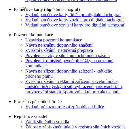
Paměťové karty (digitální tachograf)
Vydání paměťové karty řidiče pro digitální tachograf
Vydání paměťové karty vozidla pro digitální tachograf
Vydání paměťové servisní karty pro digitální tachograf
Pozemní komunikace
Uzavírka pozemní komunikace
Návrh na změnu dopravního značení
Zvláštní užívání - nadměrná přeprava
Povolení stavby v silničním ochranném pásmu
Povolení k umístění pevné překážky na pozemní
komunikaci
Návrh na zřízení dopravního zařízení - krátkého
příčného prahu
Zvláštní užívání - reklamní zařízení, stavební práce,
umístění inženýrských sítí, vyhrazené parkovací stání,
provozování stánků, sportovní a kulturní akce apod.
Profesní způsobilost řidiče
Vydání průkazu profesní způsobilosti řidiče
Registrace vozidel
Zánik silničního vozidla
Žádost o zápis změn údajů v registru silničních vozidel