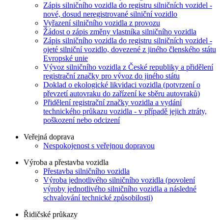
Zápis silničního vozidla do registru silničních vozidel -
nové, dosud neregistrované silniční vozidlo
Vyřazení silničního vozidla z provozu
Žádost o zápis změny vlastníka silničního vozidla
Zápis silničního vozidla do registru silničních vozidel -
ojeté silniční vozidlo, dovezené z jiného členského státu
Evropské unie
Vývoz silničního vozidla z České republiky a přidělení
registrační značky pro vývoz do jiného státu
Doklad o ekologické likvidaci vozidla (potvrzení o
převzetí autovraku do zařízení ke sběru autovraků)
Přidělení registrační značky vozidla a vydání
technického průkazu vozidla - v případě jejich ztráty,
poškození nebo odcizení
Veřejná doprava
Nespokojenost s veřejnou dopravou
Výroba a přestavba vozidla
Přestavba silničního vozidla
Výroba jednotlivého silničního vozidla (povolení
výroby jednotlivého silničního vozidla a následné
schvalování technické způsobilosti)
Řidičské průkazy