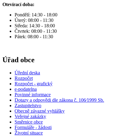
Otevírací doba:
Pondělí: 14:30 - 18:00
Úterý: 08:00 - 11:30
Středa: 14:30 - 18:00
Čtvrtek: 08:00 - 11:30
Pátek: 08:00 - 11:30
Úřad obce
Úřední deska
Rozpočet
Rozpočet - grafický
e-podatelna
Povinné informace
Dotazy a odpovědi dle zákona č. 106⁄1999 Sb.
Zastupitelstvo
Obecně závazné vyhlášky
Veřejné zakázky
Směrnice obce
Formuláře - žádosti
Životní situace