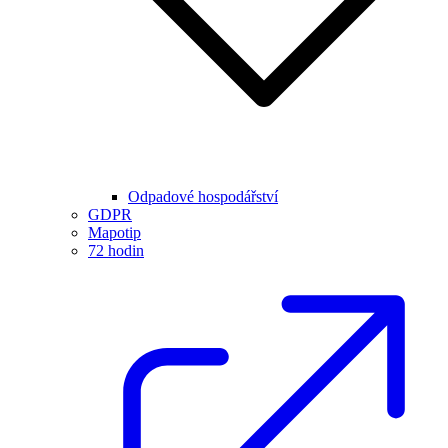
Odpadové hospodářství
GDPR
Mapotip
72 hodin