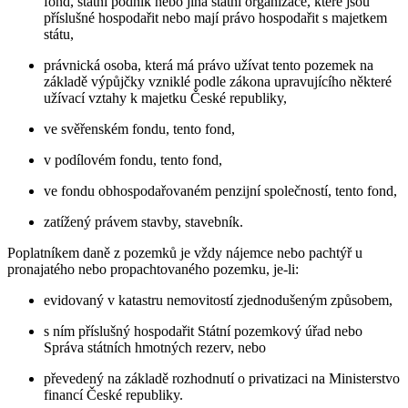
fond, státní podnik nebo jiná státní organizace, které jsou
příslušné hospodařit nebo mají právo hospodařit s majetkem
státu,
právnická osoba, která má právo užívat tento pozemek na
základě výpůjčky vzniklé podle zákona upravujícího některé
užívací vztahy k majetku České republiky,
ve svěřenském fondu, tento fond,
v podílovém fondu, tento fond,
ve fondu obhospodařovaném penzijní společností, tento fond,
zatížený právem stavby, stavebník.
Poplatníkem daně z pozemků je vždy nájemce nebo pachtýř u
pronajatého nebo propachtovaného pozemku, je-li:
evidovaný v katastru nemovitostí zjednodušeným způsobem,
s ním příslušný hospodařit Státní pozemkový úřad nebo
Správa státních hmotných rezerv, nebo
převedený na základě rozhodnutí o privatizaci na Ministerstvo
financí České republiky.