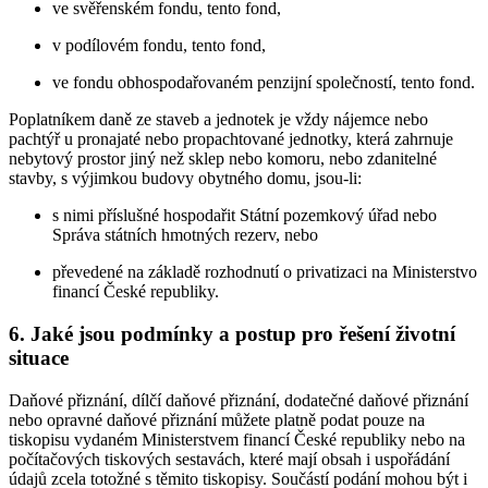
ve svěřenském fondu, tento fond,
v podílovém fondu, tento fond,
ve fondu obhospodařovaném penzijní společností, tento fond.
Poplatníkem daně ze staveb a jednotek je vždy nájemce nebo
pachtýř u pronajaté nebo propachtované jednotky, která zahrnuje
nebytový prostor jiný než sklep nebo komoru, nebo zdanitelné
stavby, s výjimkou budovy obytného domu, jsou-li:
s nimi příslušné hospodařit Státní pozemkový úřad nebo
Správa státních hmotných rezerv, nebo
převedené na základě rozhodnutí o privatizaci na Ministerstvo
financí České republiky.
6. Jaké jsou podmínky a postup pro řešení životní
situace
Daňové přiznání, dílčí daňové přiznání, dodatečné daňové přiznání
nebo opravné daňové přiznání můžete platně podat pouze na
tiskopisu vydaném Ministerstvem financí České republiky nebo na
počítačových tiskových sestavách, které mají obsah i uspořádání
údajů zcela totožné s těmito tiskopisy. Součástí podání mohou být i