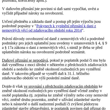
pozemků, koeficienty apod.).
V daňovém přiznání jste povinni si daň sami vypočítat, uvést a
vyčíslit případné nároky na osvobození.
Určení předmětu a základu daně a postup při jejím výpočtu jsou
podrobně popsány v "
Pokynech k vyplnění přiznání k dani z
nemovitých věcí od zdaňovacího období roku 2014
".
Právní důvody osvobození od daně z nemovitých věcí a podrobné
podmínky pro jejich uplatnění jsou uvedeny v ustanoveních § 4, § 9
a § 17a zákona o dani z nemovitých věcí, s nimiž je třeba se před
uplatněním nároku na osvobození podrobně seznámit.
Daňové přiznání se nepodává
, pokud je poplatník podal či mu byla
daň vyměřena z moci úřední v některém z předchozích zdaňovacích
období a nedošlo ke změně okolností rozhodných pro vyměření
daně. V takovém případě se vyměří daň k 31.1. běžného
zdaňovacího období ve výši poslední známé daně.
Dojde-li však
ve srovnání s předchozím zdaňovacím obdobím
ke
změně okolností rozhodných pro vyměření daně včetně změny v
osobě poplatníka (tj. zejména ke změně výměry nebo ceny nemovité
věci, změně druhu pozemku, změně v užívání zdanitelné stavby
nebo k nástavbě o další nadzemní podlaží či zvýšení půdorysu
zdanitelné stavby přistavěním), je poplatník povinen daň přiznat do