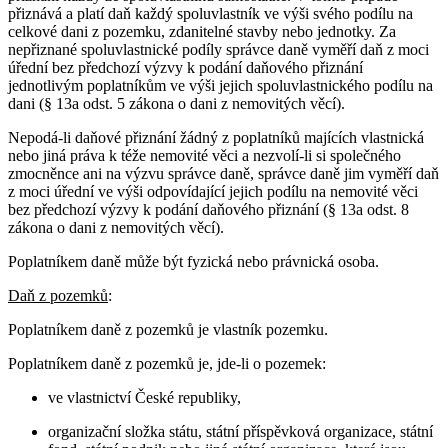
přiznává a platí daň každý spoluvlastník ve výši svého podílu na
celkové dani z pozemku, zdanitelné stavby nebo jednotky. Za
nepřiznané spoluvlastnické podíly správce daně vyměří daň z moci
úřední bez předchozí výzvy k podání daňového přiznání
jednotlivým poplatníkům ve výši jejich spoluvlastnického podílu na
dani (§ 13a odst. 5 zákona o dani z nemovitých věcí).
Nepodá-li daňové přiznání žádný z poplatníků majících vlastnická
nebo jiná práva k téže nemovité věci a nezvolí-li si společného
zmocněnce ani na výzvu správce daně, správce daně jim vyměří daň
z moci úřední ve výši odpovídající jejich podílu na nemovité věci
bez předchozí výzvy k podání daňového přiznání (§ 13a odst. 8
zákona o dani z nemovitých věcí).
Poplatníkem daně může být fyzická nebo právnická osoba.
Daň z pozemků
:
Poplatníkem daně z pozemků je vlastník pozemku.
Poplatníkem daně z pozemků je, jde-li o pozemek:
ve vlastnictví České republiky,
organizační složka státu, státní příspěvková organizace, státní