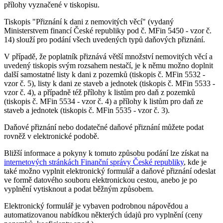
přílohy vyznačené v tiskopisu.
Tiskopis "Přiznání k dani z nemovitých věcí" (vydaný
Ministerstvem financí České republiky pod č. MFin 5450 - vzor č.
14) slouží pro podání všech uvedených typů daňových přiznání.
V případě, že poplatník přiznává větší množství nemovitých věcí a
uvedený tiskopis svým rozsahem nestačí, je k němu možno doplnit
další samostatné listy k dani z pozemků (tiskopis č. MFin 5532 -
vzor č. 5), listy k dani ze staveb a jednotek (tiskopis č. MFin 5533 -
vzor č. 4), a případně též přílohy k listům pro daň z pozemků
(tiskopis č. MFin 5534 - vzor č. 4) a přílohy k listům pro daň ze
staveb a jednotek (tiskopis č. MFin 5535 - vzor č. 3).
Daňové přiznání nebo dodatečné daňové přiznání můžete podat
rovněž v elektronické podobě.
Bližší informace a pokyny k tomuto způsobu podání lze získat na
internetových stránkách Finanční správy České republiky
, kde je
také možno vyplnit elektronický formulář a daňové přiznání odeslat
ve formě datového souboru elektronickou cestou, anebo je po
vyplnění vytisknout a podat běžným způsobem.
Elektronický formulář je vybaven podrobnou nápovědou a
automatizovanou nabídkou některých údajů pro vyplnění (ceny