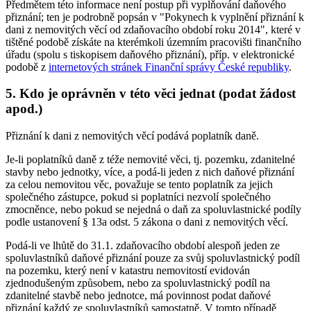
Předmětem této informace není postup při vyplňování daňového
přiznání; ten je podrobně popsán v "Pokynech k vyplnění přiznání k
dani z nemovitých věcí od zdaňovacího období roku 2014", které v
tištěné podobě získáte na kterémkoli územním pracovišti finančního
úřadu (spolu s tiskopisem daňového přiznání), příp. v elektronické
podobě z
internetových stránek Finanční správy České republiky
.
5. Kdo je oprávněn v této věci jednat (podat žádost
apod.)
Přiznání k dani z nemovitých věcí podává poplatník daně.
Je-li poplatníků daně z téže nemovité věci, tj. pozemku, zdanitelné
stavby nebo jednotky, více, a podá-li jeden z nich daňové přiznání
za celou nemovitou věc, považuje se tento poplatník za jejich
společného zástupce, pokud si poplatníci nezvolí společného
zmocněnce, nebo pokud se nejedná o daň za spoluvlastnické podíly
podle ustanovení § 13a odst. 5 zákona o dani z nemovitých věcí.
Podá-li ve lhůtě do 31.1. zdaňovacího období alespoň jeden ze
spoluvlastníků daňové přiznání pouze za svůj spoluvlastnický podíl
na pozemku, který není v katastru nemovitostí evidován
zjednodušeným způsobem, nebo za spoluvlastnický podíl na
zdanitelné stavbě nebo jednotce, má povinnost podat daňové
přiznání každý ze spoluvlastníků samostatně. V tomto případě