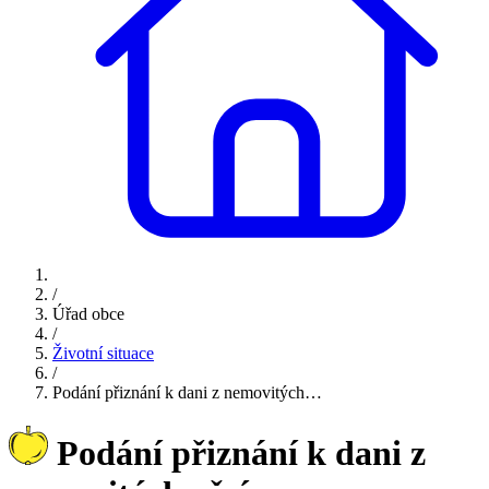
/
Úřad obce
/
Životní situace
/
Podání přiznání k dani z nemovitých…
Podání přiznání k dani z