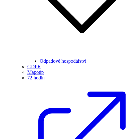
Odpadové hospodářství
GDPR
Mapotip
72 hodin