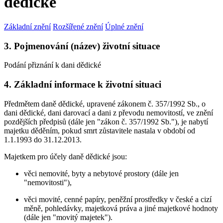
dědické
Základní znění
Rozšířené znění
Úplné znění
3. Pojmenování (název) životní situace
Podání přiznání k dani dědické
4. Základní informace k životní situaci
Předmětem daně dědické, upravené zákonem č. 357/1992 Sb., o
dani dědické, dani darovací a dani z převodu nemovitostí, ve znění
pozdějších předpisů (dále jen "zákon č. 357/1992 Sb."), je nabytí
majetku děděním, pokud smrt zůstavitele nastala v období od
1.1.1993 do 31.12.2013.
Majetkem pro účely daně dědické jsou:
věci nemovité, byty a nebytové prostory (dále jen
"nemovitosti"),
věci movité, cenné papíry, peněžní prostředky v české a cizí
měně, pohledávky, majetková práva a jiné majetkové hodnoty
(dále jen "movitý majetek").