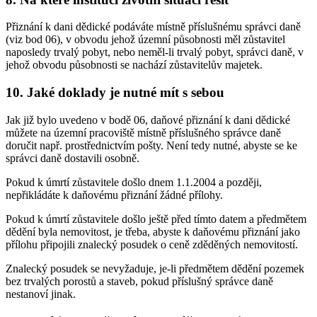
Přiznání k dani dědické podáváte místně příslušnému správci daně
(viz bod 06), v obvodu jehož územní působnosti měl zůstavitel
naposledy trvalý pobyt, nebo neměl-li trvalý pobyt, správci daně, v
jehož obvodu působnosti se nachází zůstavitelův majetek.
10. Jaké doklady je nutné mít s sebou
Jak již bylo uvedeno v bodě 06, daňové přiznání k dani dědické
můžete na územní pracoviště místně příslušného správce daně
doručit např. prostřednictvím pošty. Není tedy nutné, abyste se ke
správci daně dostavili osobně.
Pokud k úmrtí zůstavitele došlo dnem 1.1.2004 a později,
nepřikládáte k daňovému přiznání žádné přílohy.
Pokud k úmrtí zůstavitele došlo ještě před tímto datem a předmětem
dědění byla nemovitost, je třeba, abyste k daňovému přiznání jako
přílohu připojili znalecký posudek o ceně zděděných nemovitostí.
Znalecký posudek se nevyžaduje, je-li předmětem dědění pozemek
bez trvalých porostů a staveb, pokud příslušný správce daně
nestanoví jinak.