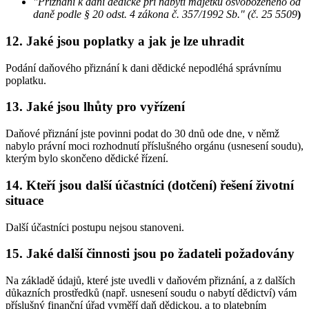
"Přiznání k dani dědické při nabytí majetku osvobozeného od
daně podle § 20 odst. 4 zákona č. 357/1992 Sb." (č. 25 5509
)
12. Jaké jsou poplatky a jak je lze uhradit
Podání daňového přiznání k dani dědické nepodléhá správnímu
poplatku.
13. Jaké jsou lhůty pro vyřízení
Daňové přiznání jste povinni podat do 30 dnů ode dne, v němž
nabylo právní moci rozhodnutí příslušného orgánu (usnesení soudu),
kterým bylo skončeno dědické řízení.
14. Kteří jsou další účastníci (dotčení) řešení životní
situace
Další účastníci postupu nejsou stanoveni.
15. Jaké další činnosti jsou po žadateli požadovány
Na základě údajů, které jste uvedli v daňovém přiznání, a z dalších
důkazních prostředků (např. usnesení soudu o nabytí dědictví) vám
příslušný finanční úřad vyměří daň dědickou, a to platebním