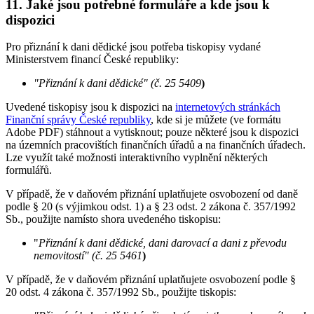
11. Jaké jsou potřebné formuláře a kde jsou k
dispozici
Pro přiznání k dani dědické jsou potřeba tiskopisy vydané
Ministerstvem financí České republiky:
"Přiznání k dani dědické" (č. 25 5409
)
Uvedené tiskopisy jsou k dispozici na
internetových stránkách
Finanční správy České republiky
, kde si je můžete (ve formátu
Adobe PDF) stáhnout a vytisknout; pouze některé jsou k dispozici
na územních pracovištích finančních úřadů a na finančních úřadech.
Lze využít také možnosti interaktivního vyplnění některých
formulářů.
V případě, že v daňovém přiznání uplatňujete osvobození od daně
podle § 20 (s výjimkou odst. 1) a § 23 odst. 2 zákona č. 357/1992
Sb., použijte namísto shora uvedeného tiskopisu:
"
Přiznání k dani dědické, dani darovací a dani z převodu
nemovitostí" (č. 25 5461
)
V případě, že v daňovém přiznání uplatňujete osvobození podle §
20 odst. 4 zákona č. 357/1992 Sb., použijte tiskopis: