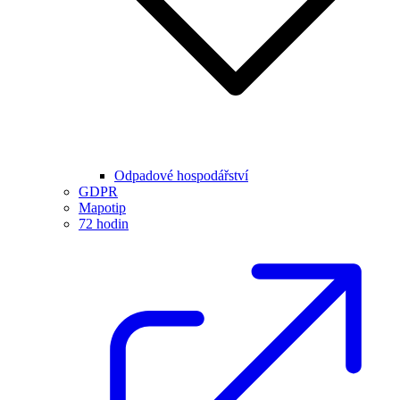
Odpadové hospodářství
GDPR
Mapotip
72 hodin