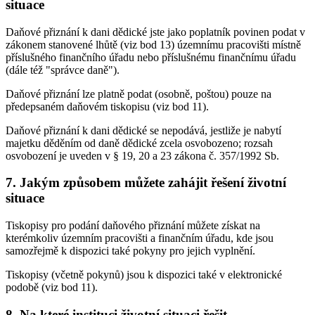
situace
Daňové přiznání k dani dědické jste jako poplatník povinen podat v
zákonem stanovené lhůtě (viz bod 13) územnímu pracovišti místně
příslušného finančního úřadu nebo příslušnému finančnímu úřadu
(dále též "správce daně").
Daňové přiznání lze platně podat (osobně, poštou) pouze na
předepsaném daňovém tiskopisu (viz bod 11).
Daňové přiznání k dani dědické se nepodává, jestliže je nabytí
majetku děděním od daně dědické zcela osvobozeno; rozsah
osvobození je uveden v § 19, 20 a 23 zákona č. 357/1992 Sb.
7. Jakým způsobem můžete zahájit řešení životní
situace
Tiskopisy pro podání daňového přiznání můžete získat na
kterémkoliv územním pracovišti a finančním úřadu, kde jsou
samozřejmě k dispozici také pokyny pro jejich vyplnění.
Tiskopisy (včetně pokynů) jsou k dispozici také v elektronické
podobě (viz bod 11).
8. Na které instituci životní situaci řešit