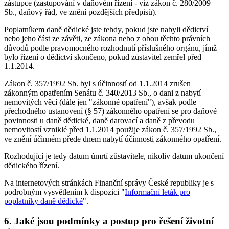
zástupce (zastupování v daňovém řízení - viz zákon č. 280/2009
Sb., daňový řád, ve znění pozdějších předpisů).
Poplatníkem daně dědické jste tehdy, pokud jste nabyli dědictví
nebo jeho část ze závěti, ze zákona nebo z obou těchto právních
důvodů podle pravomocného rozhodnutí příslušného orgánu, jímž
bylo řízení o dědictví skončeno, pokud zůstavitel zemřel před
1.1.2014.
Zákon č. 357/1992 Sb. byl s účinností od 1.1.2014 zrušen
zákonným opatřením Senátu č. 340/2013 Sb., o dani z nabytí
nemovitých věcí (dále jen "zákonné opatření"), avšak podle
přechodného ustanovení (§ 57) zákonného opatření se pro daňové
povinnosti u daně dědické, daně darovací a daně z převodu
nemovitostí vzniklé před 1.1.2014 použije zákon č. 357/1992 Sb.,
ve znění účinném přede dnem nabytí účinnosti zákonného opatření.
Rozhodující je tedy datum úmrtí zůstavitele, nikoliv datum ukončení
dědického řízení.
Na internetových stránkách Finanční správy České republiky je s
podrobným vysvětlením k dispozici "
Informační leták pro
poplatníky daně dědické
".
6. Jaké jsou podmínky a postup pro řešení životní