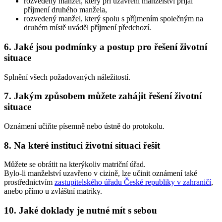
rozvedený manžel, který při uzavření manželství přijal
příjmení druhého manžela,
rozvedený manžel, který spolu s příjmením společným na
druhém místě uváděl příjmení předchozí.
6. Jaké jsou podmínky a postup pro řešení životní
situace
Splnění všech požadovaných náležitostí.
7. Jakým způsobem můžete zahájit řešení životní
situace
Oznámení učiňte písemně nebo ústně do protokolu.
8. Na které instituci životní situaci řešit
Můžete se obrátit na kterýkoliv matriční úřad.
Bylo-li manželství uzavřeno v cizině, lze učinit oznámení také
prostřednictvím
zastupitelského úřadu České republiky v zahraničí
,
anebo přímo u zvláštní matriky.
10. Jaké doklady je nutné mít s sebou