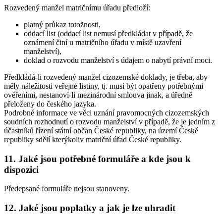
Rozvedený manžel matričnímu úřadu předloží:
platný průkaz totožnosti,
oddací list (oddací list nemusí předkládat v případě, že
oznámení činí u matričního úřadu v místě uzavření
manželství),
doklad o rozvodu manželství s údajem o nabytí právní moci.
Předkládá-li rozvedený manžel cizozemské doklady, je třeba, aby
měly náležitosti veřejné listiny, tj. musí být opatřeny potřebnými
ověřeními, nestanoví-li mezinárodní smlouva jinak, a úředně
přeloženy do českého jazyka.
Podrobné informace ve věci uznání pravomocných cizozemských
soudních rozhodnutí o rozvodu manželství v případě, že je jedním z
účastníků řízení státní občan České republiky, na území České
republiky sdělí kterýkoliv matriční úřad České republiky.
11. Jaké jsou potřebné formuláře a kde jsou k
dispozici
Předepsané formuláře nejsou stanoveny.
12. Jaké jsou poplatky a jak je lze uhradit