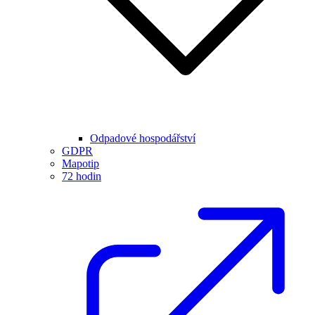
Odpadové hospodářství
GDPR
Mapotip
72 hodin