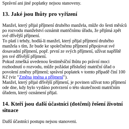
Správní ani jiné poplatky nejsou stanoveny.
13. Jaké jsou lhůty pro vyřízení
Manžel, který přijal příjmení druhého manžela, může do šesti měsíců
po rozvodu manželství oznámit matričnímu úřadu, že přijímá zpět
své dřívější příjmení.
To platí i tehdy, hodlá-li manžel, který přijal příjmení druhého
manžela s tím, že bude ke společnému příjmení připojovat své
dosavadní příjmení, popř. první ze svých příjmení, užívat napříště
jen své dřívější příjmení.
Pokud zmešká uvedenou šestiměsíční lhůtu po právní moci
rozhodnutí o rozvodu, může požádat příslušný matriční úřad o
povolení změny příjmení; správní poplatek v tomto případě činí 100
Kč (viz "
Změna jména a příjmení
").
Manžel, který přijal dřívější příjmení, je povinen užívat toto příjmení
ode dne, kdy bylo vydáno potvrzení o této skutečnosti matričním
úřadem, který oznámení přijal.
14. Kteří jsou další účastníci (dotčení) řešení životní
situace
Další účastníci postupu nejsou stanoveni.