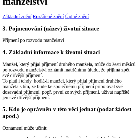
manželství
Základní znění
Rozšířené znění
Úplné znění
3. Pojmenování (název) životní situace
Příjmení po rozvodu manželství
4. Základní informace k životní situaci
Manžel, který přijal příjmení druhého manžela, může do šesti měsíců
po rozvodu manželství oznámit matričnímu úřadu, že přijímá zpět
své dřívější příjmení.
To platí i tehdy, hodlá-li manžel, který přijal příjmení druhého
manžela s tím, že bude ke společnému příjmení připojovat své
dosavadní příjmení, popř. první ze svých příjmení, užívat napříště
jen své dřívější příjmení.
5. Kdo je oprávněn v této věci jednat (podat žádost
apod.)
Oznámení může učinit: