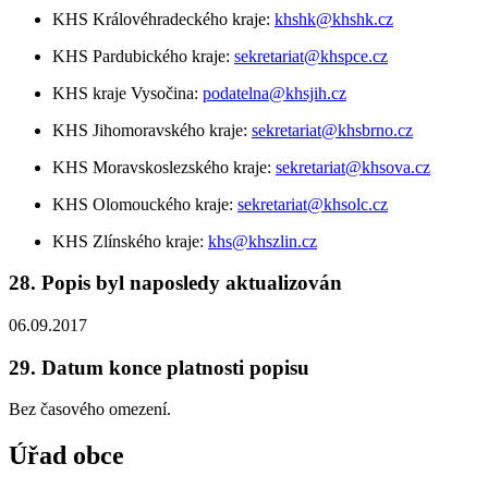
KHS Královéhradeckého kraje:
khshk@khshk.cz
KHS Pardubického kraje:
sekretariat@khspce.cz
KHS kraje Vysočina:
podatelna@khsjih.cz
KHS Jihomoravského kraje:
sekretariat@khsbrno.cz
KHS Moravskoslezského kraje:
sekretariat@khsova.cz
KHS Olomouckého kraje:
sekretariat@khsolc.cz
KHS Zlínského kraje:
khs@khszlin.cz
28. Popis byl naposledy aktualizován
06.09.2017
29. Datum konce platnosti popisu
Bez časového omezení.
Úřad obce