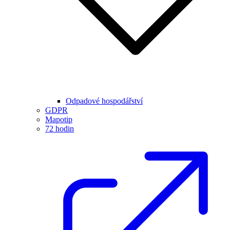
Odpadové hospodářství
GDPR
Mapotip
72 hodin