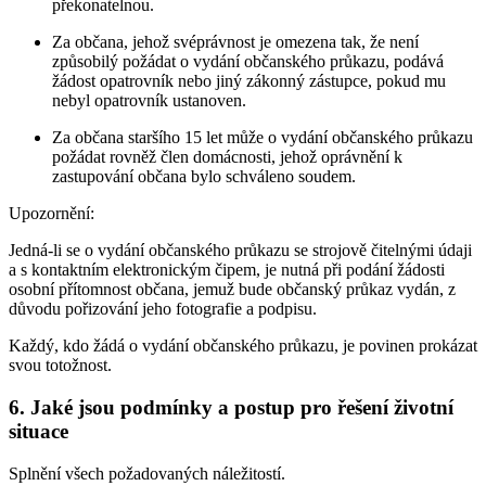
překonatelnou.
Za občana, jehož svéprávnost je omezena tak, že není
způsobilý požádat o vydání občanského průkazu, podává
žádost opatrovník nebo jiný zákonný zástupce, pokud mu
nebyl opatrovník ustanoven.
Za občana staršího 15 let může o vydání občanského průkazu
požádat rovněž člen domácnosti, jehož oprávnění k
zastupování občana bylo schváleno soudem.
Upozornění:
Jedná-li se o vydání občanského průkazu se strojově čitelnými údaji
a s kontaktním elektronickým čipem, je nutná při podání žádosti
osobní přítomnost občana, jemuž bude občanský průkaz vydán, z
důvodu pořizování jeho fotografie a podpisu.
Každý, kdo žádá o vydání občanského průkazu, je povinen prokázat
svou totožnost.
6. Jaké jsou podmínky a postup pro řešení životní
situace
Splnění všech požadovaných náležitostí.