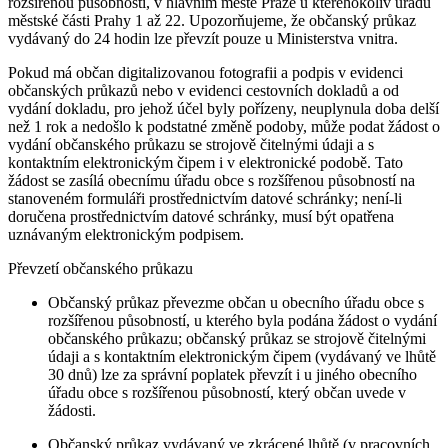
rozšířenou působností, v hlavním městě Praze u kteréhokoliv úřadu
městské části Prahy 1 až 22. Upozorňujeme, že občanský průkaz
vydávaný do 24 hodin lze převzít pouze u Ministerstva vnitra.
Pokud má občan digitalizovanou fotografii a podpis v evidenci
občanských průkazů nebo v evidenci cestovních dokladů a od
vydání dokladu, pro jehož účel byly pořízeny, neuplynula doba delší
než 1 rok a nedošlo k podstatné změně podoby, může podat žádost o
vydání občanského průkazu se strojově čitelnými údaji a s
kontaktním elektronickým čipem i v elektronické podobě. Tato
žádost se zasílá obecnímu úřadu obce s rozšířenou působností na
stanoveném formuláři prostřednictvím datové schránky; není-li
doručena prostřednictvím datové schránky, musí být opatřena
uznávaným elektronickým podpisem.
Převzetí občanského průkazu
Občanský průkaz převezme občan u obecního úřadu obce s
rozšířenou působností, u kterého byla podána žádost o vydání
občanského průkazu; občanský průkaz se strojově čitelnými
údaji a s kontaktním elektronickým čipem (vydávaný ve lhůtě
30 dnů) lze za správní poplatek převzít i u jiného obecního
úřadu obce s rozšířenou působností, který občan uvede v
žádosti.
Občanský průkaz vydávaný ve zkrácené lhůtě (v pracovních