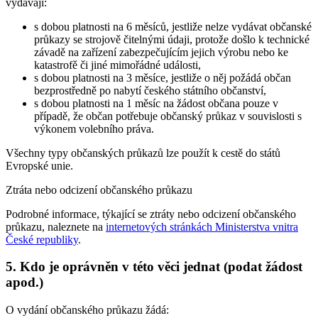
vydávají:
s dobou platnosti na 6 měsíců, jestliže nelze vydávat občanské
průkazy se strojově čitelnými údaji, protože došlo k technické
závadě na zařízení zabezpečujícím jejich výrobu nebo ke
katastrofě či jiné mimořádné události,
s dobou platnosti na 3 měsíce, jestliže o něj požádá občan
bezprostředně po nabytí českého státního občanství,
s dobou platnosti na 1 měsíc na žádost občana pouze v
případě, že občan potřebuje občanský průkaz v souvislosti s
výkonem volebního práva.
Všechny typy občanských průkazů lze použít k cestě do států
Evropské unie.
Ztráta nebo odcizení občanského průkazu
Podrobné informace, týkající se ztráty nebo odcizení občanského
průkazu, naleznete na
internetových stránkách Ministerstva vnitra
České republiky
.
5. Kdo je oprávněn v této věci jednat (podat žádost
apod.)
O vydání občanského průkazu žádá: