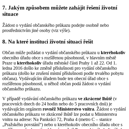
7. Jakým způsobem můžete zahájit řešení životní
situace
Žádost o vydání občanského průkazu podejte osobně nebo
prostřednictvím jiné osoby (viz výše).
8. Na které instituci životní situaci řešit
Občan může požádat o vydání občanského průkazu u
kteréhokoliv
obecního úřadu obce s rozšířenou působností, v hlavním městě
Praze u
kteréhokoliv
úřadu městské části Prahy 1 až 22. Od 1.
ledna 2016 došlo ke změně příslušnosti pro vydání občanského
průkazu (došlo ke zrušení místní příslušnosti podle trvalého pobytu
občana). Vydávajícím úřadem bude ten obecní úřad obce s
rozšířenou působností, u něhož občan podá žádost o vydání
občanského průkazu.
V případě vydávání občanského průkazu
ve zkrácené lhůtě
(v
pracovních dnech do 24 hodin nebo do 5 pracovních dnů) je
vydávajícím orgánem
rovněž Ministerstvo vnitra
. Žádost o vydání
občanského průkazu ve zkrácené lhůtě lze podat u Ministerstva
vnitra na adrese: Na Pankráci 72, Praha 4 (metro C – stanice
„Pražského povstání“) nebo u kteréhokoliv obecního úřadu obce s