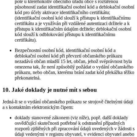
poté u kteréhokoliv obecního úřadu obce s rozšířenou
působností zadat identifikační osobní kód a deblokační osobní
kód pro účely aktivace identifikačního certifikátu;
(identifikační osobní kód slouží k přístupu k identifikačnímu
certifikátu a je využíván při vzdálené autentizaci držitele a k
přístupu k identifikačním údajům držitele; deblokační osobní
kód slouží k odblokování přístupu k identifikačnímu
certifikátu).
Bezpečnostní osobní kód, identifikační osobní kód a
deblokační osobní kód při převzetí občanského průkazu
nezadává občan mladší 15 let, občan, jehož svéprávnost byla
omezena tak, že není způsobilý požádat o vydání občanského
průkazu, nebo občan, kterému brání zadat kód překážka těžko
překonatelná.
10. Jaké doklady je nutné mít s sebou
Jedná-li se o vydání občanského průkazu se strojově čitelnými údaji
a s kontaktním elektronickým čipem:
doklady stanovené zákonem (viz níže), popř. další doklady
osvědčující skutečnosti potřebné k odstranění případných
rozporů zjištěných při zpracování údajů uvedených v žádosti s
údaji vedenými v registru obyvatel, v evidenci obyvatel anebo