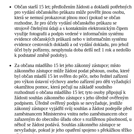
Občan starší 15 let; předložením žádosti a dokladů potřebných
pro vydání občanského průkazu může pověřit jinou osobu,
která se nemusí prokazovat plnou mocí (pokud se občan
rozhodne, že pro účely vydání občanského průkazu se
strojově čitelnými údaji a s kontaktním elektronickým čipem
využije fotografii a podpis vedené v informačním systému
evidence občanských průkazů nebo v informačním systému
evidence cestovních dokladů a od vydání dokladu, pro jehož
účel byly pořízeny, neuplynula doba delší než 1 rok a nedošlo
k podstatné změně podoby).
Za občana mladšího 15 let jeho zákonný zástupce; místo
zákonného zástupce může žádost podat pěstoun, osoba, které
byl občan mladší 15 let svěřen do péče, nebo ředitel zařízení
pro výkon ústavní výchovy anebo zařízení pro děti vyžadující
okamžitou pomoc, která pečují na základě soudního
rozhodnutí o občana mladšího 15 let; tyto osoby připojují k
žádosti souhlas zákonného zástupce s jeho úředně ověřeným
podpisem. Úředně ověřený podpis se nevyžaduje, jestliže
zákonný zástupce vyjádřil svůj souhlas a žádost podepíše před
zaměstnancem Ministerstva vnitra nebo zaměstnancem obce
zařazeným do obecního úřadu obce s rozšířenou působností, u
něhož se žádost podává. Souhlas zákonného zástupce se
nevyžaduje, pokud je jeho opatření spojeno s překážkou těžko