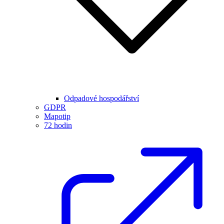
Odpadové hospodářství
GDPR
Mapotip
72 hodin