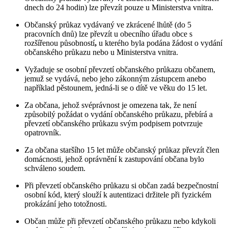
dnech do 24 hodin) lze převzít pouze u Ministerstva vnitra.
Občanský průkaz vydávaný ve zkrácené lhůtě (do 5
pracovních dnů) lze převzít u obecního úřadu obce s
rozšířenou působností
,
u kterého byla podána žádost o vydání
občanského průkazu nebo u Ministerstva vnitra.
Vyžaduje se osobní převzetí občanského průkazu občanem,
jemuž se vydává, nebo jeho zákonným zástupcem anebo
například pěstounem, jedná-li se o dítě ve věku do 15 let.
Za občana, jehož svéprávnost je omezena tak, že není
způsobilý požádat o vydání občanského průkazu, přebírá a
převzetí občanského průkazu svým podpisem potvrzuje
opatrovník.
Za občana staršího 15 let může občanský průkaz převzít člen
domácnosti, jehož oprávnění k zastupování občana bylo
schváleno soudem.
Při převzetí občanského průkazu si občan zadá bezpečnostní
osobní kód, který slouží k autentizaci držitele při fyzickém
prokázání jeho totožnosti.
Občan může při převzetí občanského průkazu nebo kdykoli