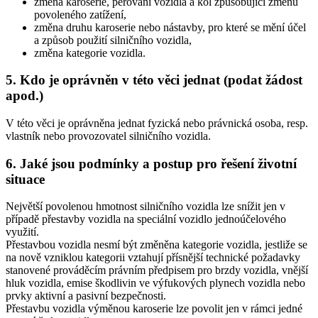
změna karoserie, pérování vozidla a kol způsobující změnu
povoleného zatížení,
změna druhu karoserie nebo nástavby, pro které se mění účel
a způsob použití silničního vozidla,
změna kategorie vozidla.
5. Kdo je oprávněn v této věci jednat (podat žádost
apod.)
V této věci je oprávněna jednat fyzická nebo právnická osoba, resp.
vlastník nebo provozovatel silničního vozidla.
6. Jaké jsou podmínky a postup pro řešení životní
situace
Největší povolenou hmotnost silničního vozidla lze snížit jen v
případě přestavby vozidla na speciální vozidlo jednoúčelového
využití.
Přestavbou vozidla nesmí být změněna kategorie vozidla, jestliže se
na nově vzniklou kategorii vztahují přísnější technické požadavky
stanovené prováděcím právním předpisem pro brzdy vozidla, vnější
hluk vozidla, emise škodlivin ve výfukových plynech vozidla nebo
prvky aktivní a pasivní bezpečnosti.
Přestavbu vozidla výměnou karoserie lze povolit jen v rámci jedné