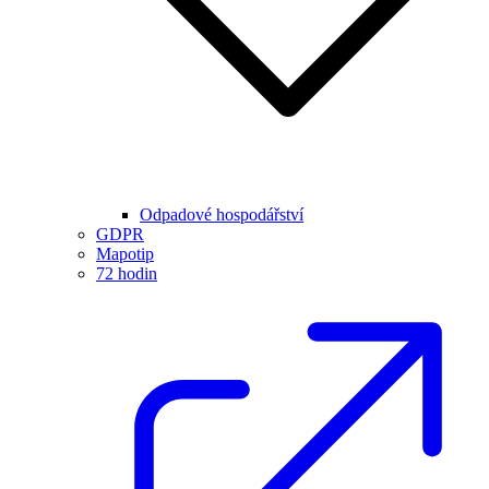
Odpadové hospodářství
GDPR
Mapotip
72 hodin