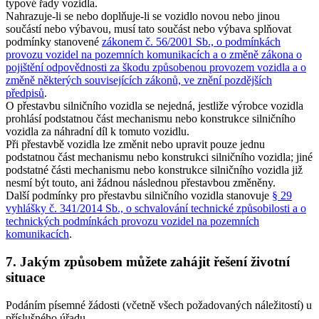
typové řady vozidla.
Nahrazuje-li se nebo doplňuje-li se vozidlo novou nebo jinou
součástí nebo výbavou, musí tato součást nebo výbava splňovat
podmínky stanovené
zákonem č. 56/2001 Sb., o podmínkách
provozu vozidel na pozemních komunikacích a o změně zákona o
pojištění odpovědnosti za škodu způsobenou provozem vozidla a o
změně některých souvisejících zákonů, ve znění pozdějších
předpisů
.
O přestavbu silničního vozidla se nejedná, jestliže výrobce vozidla
prohlásí podstatnou část mechanismu nebo konstrukce silničního
vozidla za náhradní díl k tomuto vozidlu.
Při přestavbě vozidla lze změnit nebo upravit pouze jednu
podstatnou část mechanismu nebo konstrukci silničního vozidla; jiné
podstatné části mechanismu nebo konstrukce silničního vozidla již
nesmí být touto, ani žádnou následnou přestavbou změněny.
Další podmínky pro přestavbu silničního vozidla stanovuje
§ 29
vyhlášky č. 341/2014 Sb., o schvalování technické způsobilosti a o
technických podmínkách provozu vozidel na pozemních
komunikacích
.
7. Jakým způsobem můžete zahájit řešení životní
situace
Podáním písemné žádosti (včetně všech požadovaných náležitostí) u
příslušného úřadu.