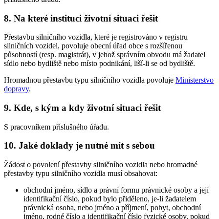
8. Na které instituci životní situaci řešit
Přestavbu silničního vozidla, které je registrováno v registru
silničních vozidel, povoluje obecní úřad obce s rozšířenou
působností (resp. magistrát), v jehož správním obvodu má žadatel
sídlo nebo bydliště nebo místo podnikání, liší-li se od bydliště.
Hromadnou přestavbu typu silničního vozidla povoluje
Ministerstvo
dopravy
.
9. Kde, s kým a kdy životní situaci řešit
S pracovníkem příslušného úřadu.
10. Jaké doklady je nutné mít s sebou
Žádost o povolení přestavby silničního vozidla nebo hromadné
přestavby typu silničního vozidla musí obsahovat:
obchodní jméno, sídlo a právní formu právnické osoby a její
identifikační číslo, pokud bylo přiděleno, je-li žadatelem
právnická osoba, nebo jméno a příjmení, pobyt, obchodní
jméno, rodné číslo a identifikační číslo fyzické osoby, pokud