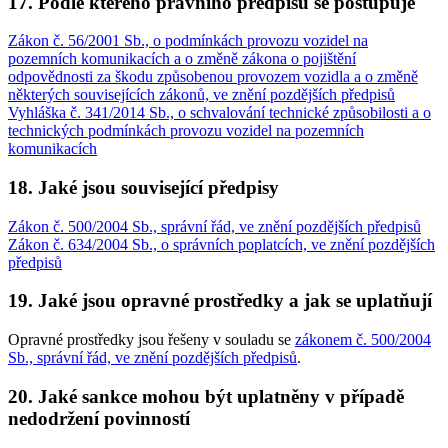
17. Podle kterého právního předpisu se postupuje
Zákon č. 56/2001 Sb., o podmínkách provozu vozidel na
pozemních komunikacích a o změně zákona o pojištění
odpovědnosti za škodu způsobenou provozem vozidla a o změně
některých souvisejících zákonů, ve znění pozdějších předpisů
Vyhláška č. 341/2014 Sb., o schvalování technické způsobilosti a o
technických podmínkách provozu vozidel na pozemních
komunikacích
18. Jaké jsou související předpisy
Zákon č. 500/2004 Sb., správní řád, ve znění pozdějších předpisů
Zákon č. 634/2004 Sb., o správních poplatcích, ve znění pozdějších
předpisů
19. Jaké jsou opravné prostředky a jak se uplatňují
Opravné prostředky jsou řešeny v souladu se
zákonem č. 500/2004
Sb., správní řád, ve znění pozdějších předpisů
.
20. Jaké sankce mohou být uplatněny v případě
nedodržení povinností