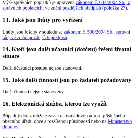
Výše správních poplatků je upravena
zákonem č. 634/2004 Sb., o
správních poplatcích, ve znění pozdějších předpisů (položka 27)
.
13. Jaké jsou lhůty pro vyřízení
Lhůty jsou řešeny v souladu se
zákonem č. 500/2004 Sb., správní
řád, ve znění pozdějších předpisů
.
14. Kteří jsou další účastníci (dotčení) řešení životní
situace
Další účastníci postupu nejsou stanoveni.
15. Jaké další činnosti jsou po žadateli požadovány
Další činnosti nejsou stanoveny.
16. Elektronická služba, kterou lze využít
Případný dotaz můžete zaslat na e-mailovou adresu příslušného
obecního úřadu obce s rozšířenou působností nebo na
Ministerstvo
dopravy
.