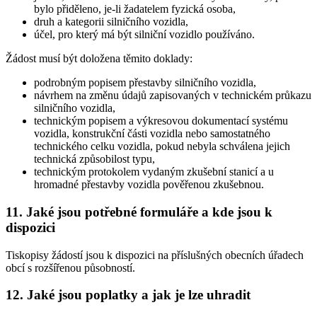
bylo přiděleno, je-li žadatelem fyzická osoba,
druh a kategorii silničního vozidla,
účel, pro který má být silniční vozidlo používáno.
Žádost musí být doložena těmito doklady:
podrobným popisem přestavby silničního vozidla,
návrhem na změnu údajů zapisovaných v technickém průkazu
silničního vozidla,
technickým popisem a výkresovou dokumentací systému
vozidla, konstrukční části vozidla nebo samostatného
technického celku vozidla, pokud nebyla schválena jejich
technická způsobilost typu,
technickým protokolem vydaným zkušební stanicí a u
hromadné přestavby vozidla pověřenou zkušebnou.
11. Jaké jsou potřebné formuláře a kde jsou k
dispozici
Tiskopisy žádostí jsou k dispozici na příslušných obecních úřadech
obcí s rozšířenou působností.
12. Jaké jsou poplatky a jak je lze uhradit