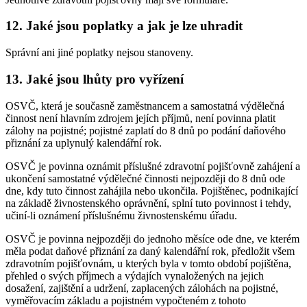
12. Jaké jsou poplatky a jak je lze uhradit
Správní ani jiné poplatky nejsou stanoveny.
13. Jaké jsou lhůty pro vyřízení
OSVČ, která je současně zaměstnancem a samostatná výdělečná
činnost není hlavním zdrojem jejích příjmů, není povinna platit
zálohy na pojistné; pojistné zaplatí do 8 dnů po podání daňového
přiznání za uplynulý kalendářní rok.
OSVČ je povinna oznámit příslušné zdravotní pojišťovně zahájení a
ukončení samostatné výdělečné činnosti nejpozději do 8 dnů ode
dne, kdy tuto činnost zahájila nebo ukončila. Pojištěnec, podnikající
na základě živnostenského oprávnění, splní tuto povinnost i tehdy,
učiní-li oznámení příslušnému živnostenskému úřadu.
OSVČ je povinna nejpozději do jednoho měsíce ode dne, ve kterém
měla podat daňové přiznání za daný kalendářní rok, předložit všem
zdravotním pojišťovnám, u kterých byla v tomto období pojištěna,
přehled o svých příjmech a výdajích vynaložených na jejich
dosažení, zajištění a udržení, zaplacených zálohách na pojistné,
vyměřovacím základu a pojistném vypočteném z tohoto