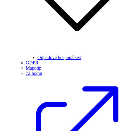
Odpadové hospodářství
GDPR
Mapotip
72 hodin