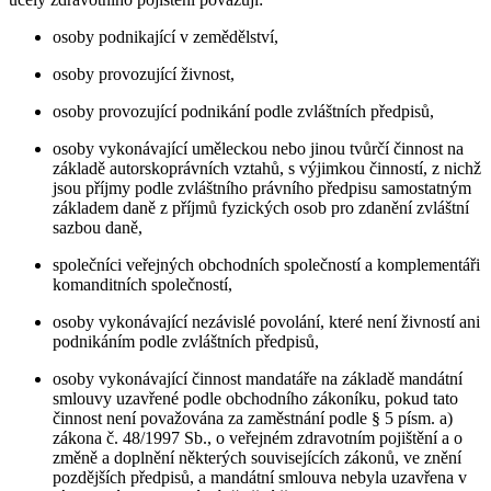
osoby podnikající v zemědělství,
osoby provozující živnost,
osoby provozující podnikání podle zvláštních předpisů,
osoby vykonávající uměleckou nebo jinou tvůrčí činnost na
základě autorskoprávních vztahů, s výjimkou činností, z nichž
jsou příjmy podle zvláštního právního předpisu samostatným
základem daně z příjmů fyzických osob pro zdanění zvláštní
sazbou daně,
společníci veřejných obchodních společností a komplementáři
komanditních společností,
osoby vykonávající nezávislé povolání, které není živností ani
podnikáním podle zvláštních předpisů,
osoby vykonávající činnost mandatáře na základě mandátní
smlouvy uzavřené podle obchodního zákoníku, pokud tato
činnost není považována za zaměstnání podle § 5 písm. a)
zákona č. 48/1997 Sb., o veřejném zdravotním pojištění a o
změně a doplnění některých souvisejících zákonů, ve znění
pozdějších předpisů, a mandátní smlouva nebyla uzavřena v