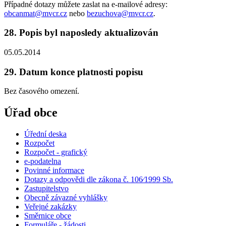
Případné dotazy můžete zaslat na e-mailové adresy:
obcanmat@mvcr.cz
nebo
bezuchova@mvcr.cz
.
28. Popis byl naposledy aktualizován
05.05.2014
29. Datum konce platnosti popisu
Bez časového omezení.
Úřad obce
Úřední deska
Rozpočet
Rozpočet - grafický
e-podatelna
Povinné informace
Dotazy a odpovědi dle zákona č. 106⁄1999 Sb.
Zastupitelstvo
Obecně závazné vyhlášky
Veřejné zakázky
Směrnice obce
Formuláře - žádosti