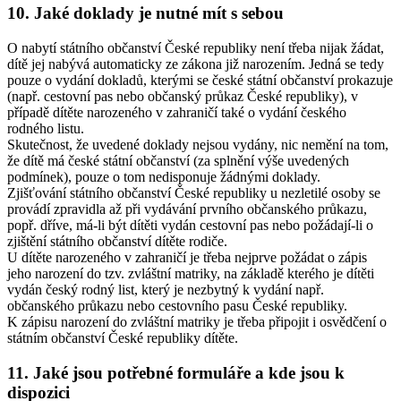
10. Jaké doklady je nutné mít s sebou
O nabytí státního občanství České republiky není třeba nijak žádat,
dítě jej nabývá automaticky ze zákona již narozením. Jedná se tedy
pouze o vydání dokladů, kterými se české státní občanství prokazuje
(např. cestovní pas nebo občanský průkaz České republiky), v
případě dítěte narozeného v zahraničí také o vydání českého
rodného listu.
Skutečnost, že uvedené doklady nejsou vydány, nic nemění na tom,
že dítě má české státní občanství (za splnění výše uvedených
podmínek), pouze o tom nedisponuje žádnými doklady.
Zjišťování státního občanství České republiky u nezletilé osoby se
provádí zpravidla až při vydávání prvního občanského průkazu,
popř. dříve, má-li být dítěti vydán cestovní pas nebo požádají-li o
zjištění státního občanství dítěte rodiče.
U dítěte narozeného v zahraničí je třeba nejprve požádat o zápis
jeho narození do tzv. zvláštní matriky, na základě kterého je dítěti
vydán český rodný list, který je nezbytný k vydání např.
občanského průkazu nebo cestovního pasu České republiky.
K zápisu narození do zvláštní matriky je třeba připojit i osvědčení o
státním občanství České republiky dítěte.
11. Jaké jsou potřebné formuláře a kde jsou k
dispozici