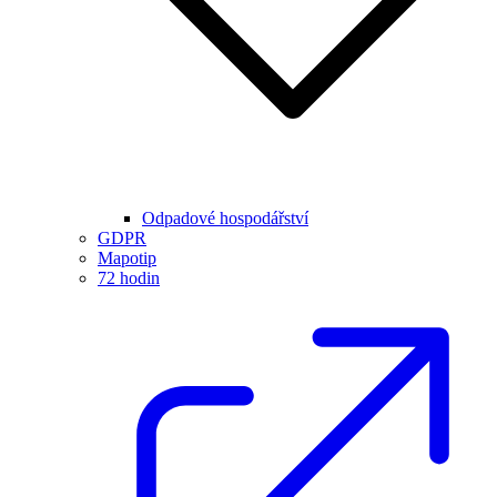
Odpadové hospodářství
GDPR
Mapotip
72 hodin