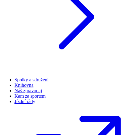
Spolky a sdružení
Knihovna
Náš zpravodaj
Kam za sportem
Jízdní řády