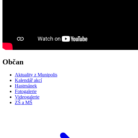
Občan
Aktuality z Munipolis
Kalendář akcí
Hastrnánek
Fotogalerie
Videogalerie
ZŠ a MŠ