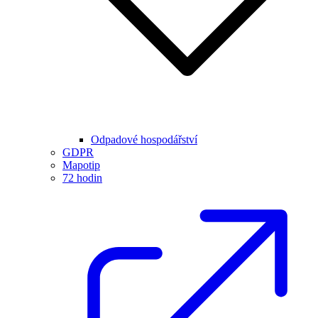
Odpadové hospodářství
GDPR
Mapotip
72 hodin