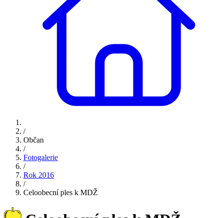
/
Občan
/
Fotogalerie
/
Rok 2016
/
Celoobecní ples k MDŽ