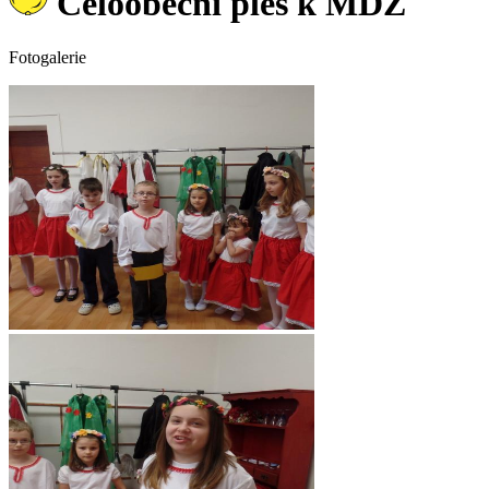
Celoobecní ples k MDŽ
Fotogalerie