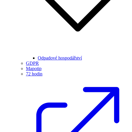
Odpadové hospodářství
GDPR
Mapotip
72 hodin