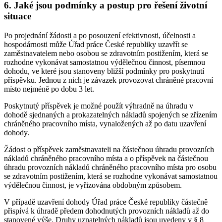
6. Jaké jsou podmínky a postup pro řešení životní
situace
Po projednání žádosti a po posouzení efektivnosti, účelnosti a
hospodárnosti může Úřad práce České republiky uzavřít se
zaměstnavatelem nebo osobou se zdravotním postižením, která se
rozhodne vykonávat samostatnou výdělečnou činnost, písemnou
dohodu, ve které jsou stanoveny bližší podmínky pro poskytnutí
příspěvku. Jednou z nich je závazek provozovat chráněné pracovní
místo nejméně po dobu 3 let.
Poskytnutý příspěvek je možné použít výhradně na úhradu v
dohodě sjednaných a prokazatelných nákladů spojených se zřízením
chráněného pracovního místa, vynaložených až po datu uzavření
dohody.
Žádost o příspěvek zaměstnavateli na částečnou úhradu provozních
nákladů chráněného pracovního místa a o příspěvek na částečnou
úhradu provozních nákladů chráněného pracovního místa pro osobu
se zdravotním postižením, která se rozhodne vykonávat samostatnou
výdělečnou činnost, je vyřizována obdobným způsobem.
V případě uzavření dohody Úřad práce České republiky částečně
přispívá k úhradě předem dohodnutých provozních nákladů až do
stanovené výše. Druhy uznatelných nákladů jsou uvedeny v § 8