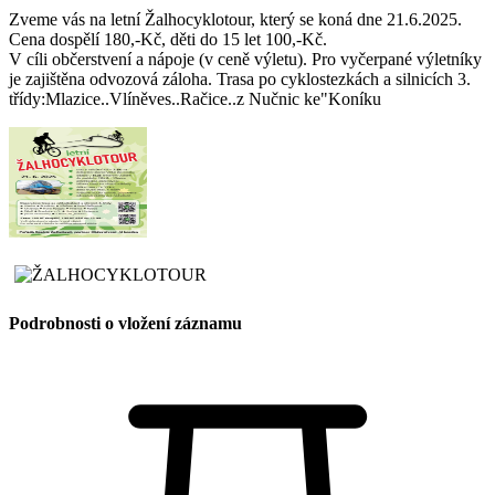
Zveme vás na letní Žalhocyklotour, který se koná dne 21.6.2025.
Cena dospělí 180,-Kč, děti do 15 let 100,-Kč.
V cíli občerstvení a nápoje (v ceně výletu). Pro vyčerpané výletníky
je zajištěna odvozová záloha. Trasa po cyklostezkách a silnicích 3.
třídy:Mlazice..Vlíněves..Račice..z Nučnic ke"Koníku
Podrobnosti o vložení záznamu