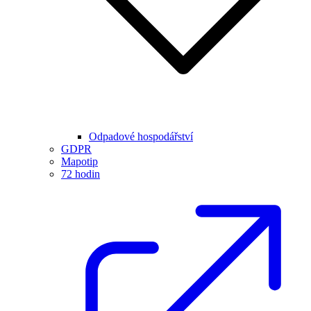
Odpadové hospodářství
GDPR
Mapotip
72 hodin